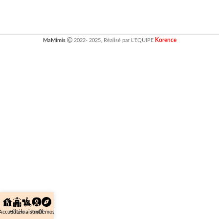
Korence
MaMimis
2022- 2025, Réalisé par L'EQUIPE
Accueil
Hôtels
Livraison
Profil
Démos