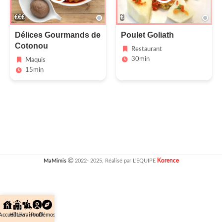
€€€
€
Délices Gourmands de
Poulet Goliath
Cotonou
Restaurant
30min
Maquis
15min
Korence
MaMimis
2022- 2025, Réalisé par L'EQUIPE
Accueil
Hôtels
Livraison
Profil
Démos