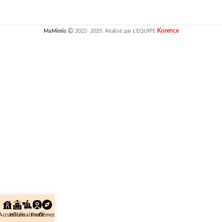
Korence
MaMimis
2022- 2025, Réalisé par L'EQUIPE
Accueil
Hôtels
Livraison
Profil
Démos